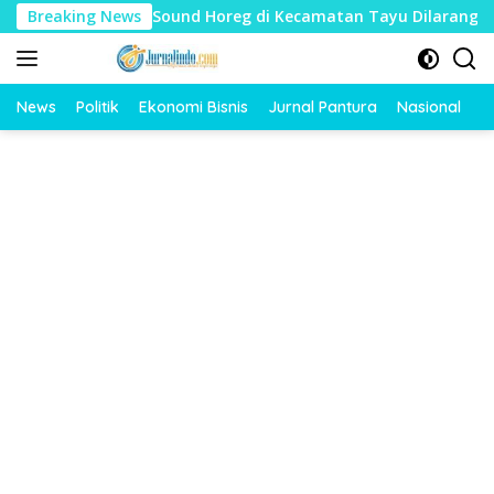
Langsung
arat, Sound Horeg di Kecamatan Tayu Dilarang
Breaking News
Dua Ja
ke
konten
News
Politik
Ekonomi Bisnis
Jurnal Pantura
Nasional
O