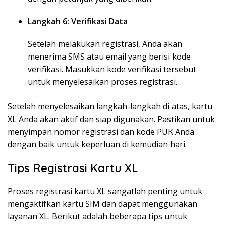
Langkah 6: Verifikasi Data
Setelah melakukan registrasi, Anda akan
menerima SMS atau email yang berisi kode
verifikasi. Masukkan kode verifikasi tersebut
untuk menyelesaikan proses registrasi.
Setelah menyelesaikan langkah-langkah di atas, kartu
XL Anda akan aktif dan siap digunakan. Pastikan untuk
menyimpan nomor registrasi dan kode PUK Anda
dengan baik untuk keperluan di kemudian hari.
Tips Registrasi Kartu XL
Proses registrasi kartu XL sangatlah penting untuk
mengaktifkan kartu SIM dan dapat menggunakan
layanan XL. Berikut adalah beberapa tips untuk