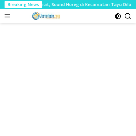
Langsung
Mudharat, Sound Horeg di Kecamatan Tayu Dilarang
Breaking News
Dua
ke
konten