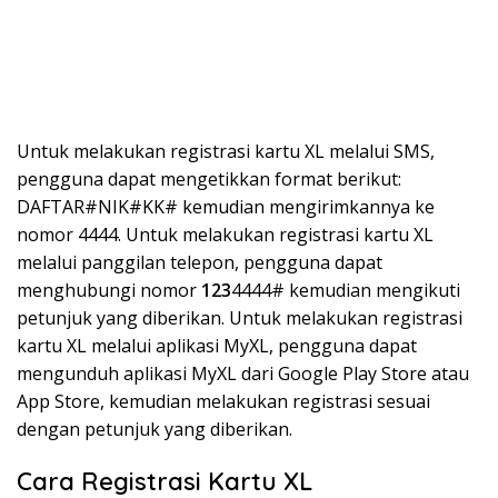
Untuk melakukan registrasi kartu XL melalui SMS,
pengguna dapat mengetikkan format berikut:
DAFTAR#NIK#KK# kemudian mengirimkannya ke
nomor 4444. Untuk melakukan registrasi kartu XL
melalui panggilan telepon, pengguna dapat
menghubungi nomor
123
4444# kemudian mengikuti
petunjuk yang diberikan. Untuk melakukan registrasi
kartu XL melalui aplikasi MyXL, pengguna dapat
mengunduh aplikasi MyXL dari Google Play Store atau
App Store, kemudian melakukan registrasi sesuai
dengan petunjuk yang diberikan.
Cara Registrasi Kartu XL