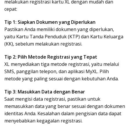
melakukan registrasi kartu XL dengan mudah dan
cepat:
Tip 1: Siapkan Dokumen yang Diperlukan
Pastikan Anda memiliki dokumen yang diperlukan,
yaitu Kartu Tanda Penduduk (KTP) dan Kartu Keluarga
(KK), sebelum melakukan registrasi.
Tip 2: Pilih Metode Registrasi yang Tepat
XL menyediakan tiga metode registrasi, yaitu melalui
SMS, panggilan telepon, dan aplikasi MyXL. Pilih
metode yang paling sesuai dengan kebutuhan Anda.
Tip 3: Masukkan Data dengan Benar
Saat mengisi data registrasi, pastikan untuk
memasukkan data yang benar sesuai dengan dokumen
identitas Anda. Kesalahan dalam pengisian data dapat
menyebabkan kegagalan registrasi.