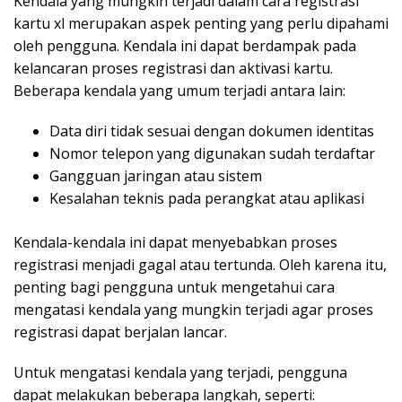
Kendala yang mungkin terjadi dalam cara registrasi
kartu xl merupakan aspek penting yang perlu dipahami
oleh pengguna. Kendala ini dapat berdampak pada
kelancaran proses registrasi dan aktivasi kartu.
Beberapa kendala yang umum terjadi antara lain:
Data diri tidak sesuai dengan dokumen identitas
Nomor telepon yang digunakan sudah terdaftar
Gangguan jaringan atau sistem
Kesalahan teknis pada perangkat atau aplikasi
Kendala-kendala ini dapat menyebabkan proses
registrasi menjadi gagal atau tertunda. Oleh karena itu,
penting bagi pengguna untuk mengetahui cara
mengatasi kendala yang mungkin terjadi agar proses
registrasi dapat berjalan lancar.
Untuk mengatasi kendala yang terjadi, pengguna
dapat melakukan beberapa langkah, seperti: