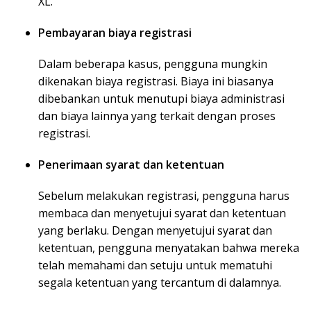
XL.
Pembayaran biaya registrasi
Dalam beberapa kasus, pengguna mungkin
dikenakan biaya registrasi. Biaya ini biasanya
dibebankan untuk menutupi biaya administrasi
dan biaya lainnya yang terkait dengan proses
registrasi.
Penerimaan syarat dan ketentuan
Sebelum melakukan registrasi, pengguna harus
membaca dan menyetujui syarat dan ketentuan
yang berlaku. Dengan menyetujui syarat dan
ketentuan, pengguna menyatakan bahwa mereka
telah memahami dan setuju untuk mematuhi
segala ketentuan yang tercantum di dalamnya.