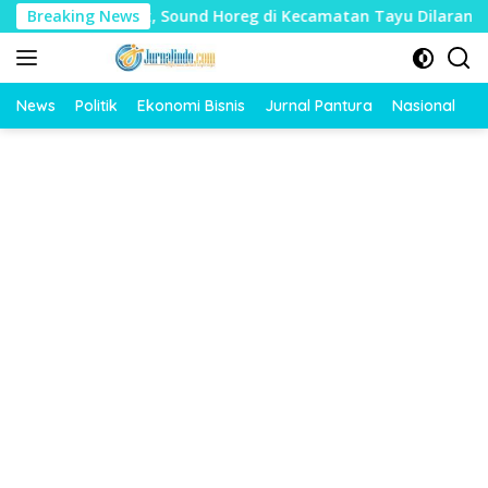
Langsung
dharat, Sound Horeg di Kecamatan Tayu Dilarang
Breaking News
Dua 
ke
konten
News
Politik
Ekonomi Bisnis
Jurnal Pantura
Nasional
O