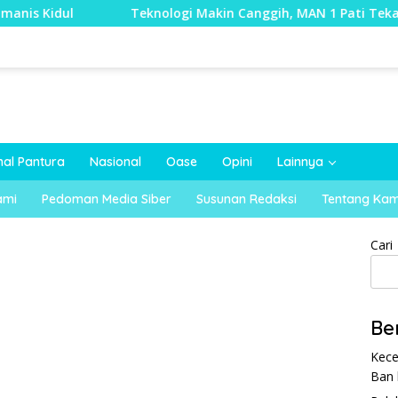
Teknologi Makin Canggih, MAN 1 Pati Tekankan Pendidik
nal Pantura
Nasional
Oase
Opini
Lainnya
ami
Pedoman Media Siber
Susunan Redaksi
Tentang Kam
Cari
Be
Kece
Ban 