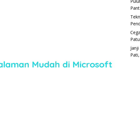
Pulu
Pant
Tekn
Pend
Cega
Patu
Janj
Pati
laman Mudah di Microsoft