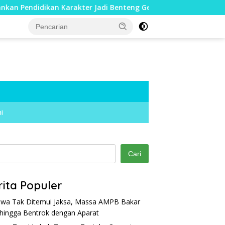
an Karakter Jadi Benteng Generasi Muda
Cegah Warga T
i
Cari
rita Populer
wa Tak Ditemui Jaksa, Massa AMPB Bakar
hingga Bentrok dengan Aparat