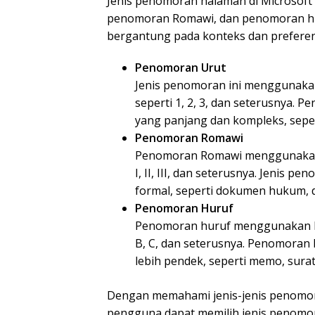
Jenis penomoran halaman di Microsoft
penomoran Romawi, dan penomoran hur
bergantung pada konteks dan prefere
Penomoran Urut
Jenis penomoran ini menggunaka
seperti 1, 2, 3, dan seterusnya.
yang panjang dan kompleks, seper
Penomoran Romawi
Penomoran Romawi menggunakan 
I, II, III, dan seterusnya. Jenis
formal, seperti dokumen hukum,
Penomoran Huruf
Penomoran huruf menggunakan hu
B, C, dan seterusnya. Penomoran
lebih pendek, seperti memo, surat
Dengan memahami jenis-jenis penomora
pengguna dapat memilih jenis penomo