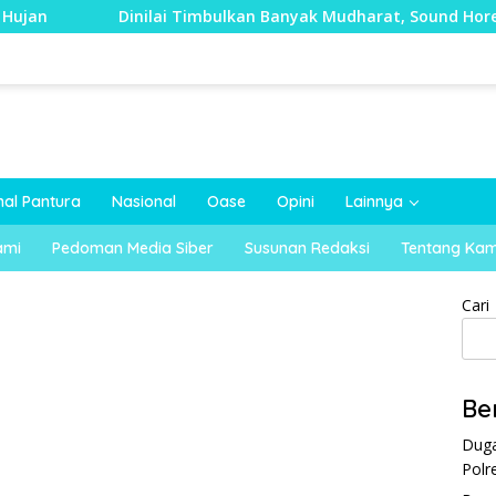
Dinilai Timbulkan Banyak Mudharat, Sound Horeg di Kecama
nal Pantura
Nasional
Oase
Opini
Lainnya
ami
Pedoman Media Siber
Susunan Redaksi
Tentang Kam
Cari
Be
Duga
Polr