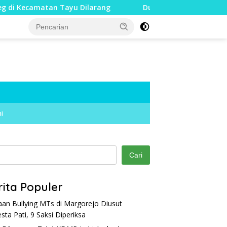
tan Tayu Dilarang
Dua Jari Putus akibat Dugaan Bullyi
i
Cari
rita Populer
an Bullying MTs di Margorejo Diusut
esta Pati, 9 Saksi Diperiksa