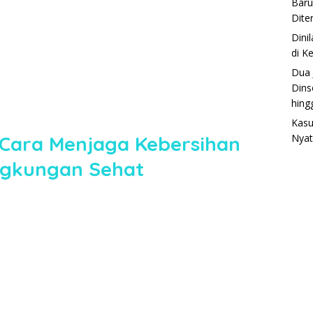
Baru
Dite
Dini
di K
Dua 
Dins
hing
Kasu
 Cara Menjaga Kebersihan
Nyat
ngkungan Sehat