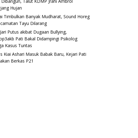
 Dibangun, Talut KDMP Jrahi Ambrol
rjang Hujan
lai Timbulkan Banyak Mudharat, Sound Horeg
ecamatan Tayu Dilarang
Jari Putus akibat Dugaan Bullying,
op3akb Pati Bakal Didampingi Psikolog
ga Kasus Tuntas
s Kiai Ashari Masuk Babak Baru, Kejari Pati
akan Berkas P21