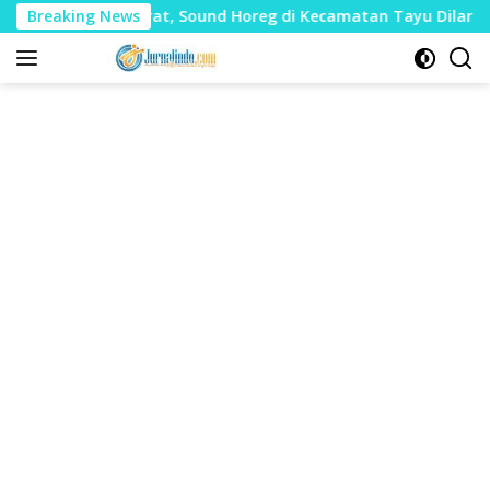
Langsung
Mudharat, Sound Horeg di Kecamatan Tayu Dilarang
Breaking News
Du
ke
konten