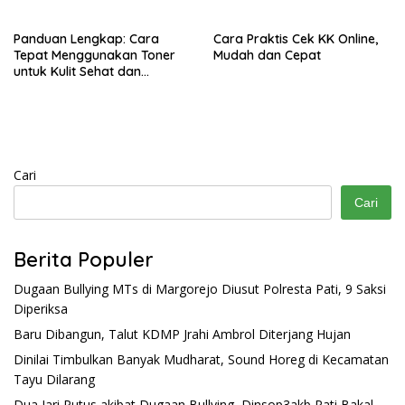
Panduan Lengkap: Cara
Cara Praktis Cek KK Online,
Tepat Menggunakan Toner
Mudah dan Cepat
untuk Kulit Sehat dan
Bercahaya
Cari
Cari
Berita Populer
Dugaan Bullying MTs di Margorejo Diusut Polresta Pati, 9 Saksi
Diperiksa
Baru Dibangun, Talut KDMP Jrahi Ambrol Diterjang Hujan
Dinilai Timbulkan Banyak Mudharat, Sound Horeg di Kecamatan
Tayu Dilarang
Dua Jari Putus akibat Dugaan Bullying, Dinsop3akb Pati Bakal