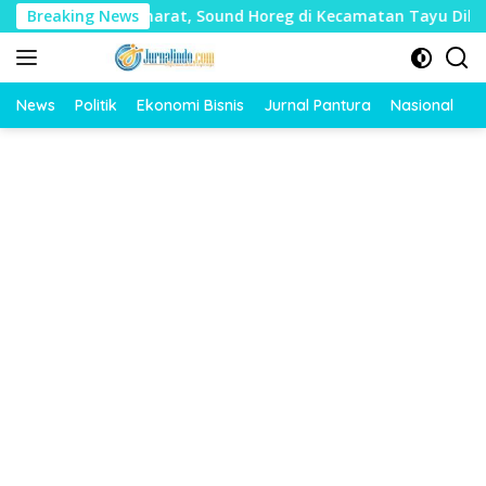
Langsung
k Mudharat, Sound Horeg di Kecamatan Tayu Dilarang
Breaking News
ke
konten
News
Politik
Ekonomi Bisnis
Jurnal Pantura
Nasional
O