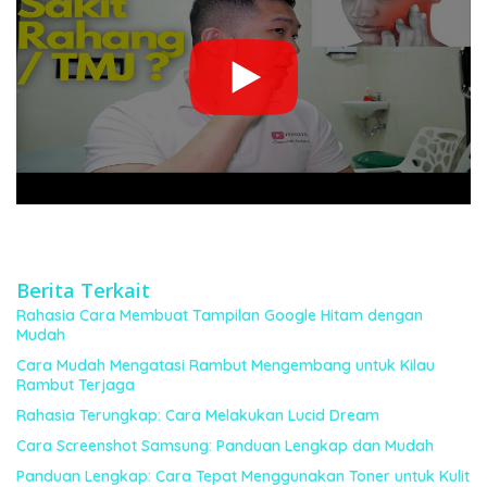
Berita Terkait
Rahasia Cara Membuat Tampilan Google Hitam dengan
Mudah
Cara Mudah Mengatasi Rambut Mengembang untuk Kilau
Rambut Terjaga
Rahasia Terungkap: Cara Melakukan Lucid Dream
Cara Screenshot Samsung: Panduan Lengkap dan Mudah
Panduan Lengkap: Cara Tepat Menggunakan Toner untuk Kulit