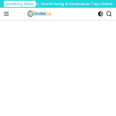
Langsung
udharat, Sound Horeg di Kecamatan Tayu Dilarang
Breaking News
Dua
ke
konten