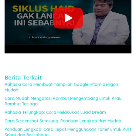
Berita Terkait
Rahasia Cara Membuat Tampilan Google Hitam dengan
Mudah
Cara Mudah Mengatasi Rambut Mengembang untuk Kilau
Rambut Terjaga
Rahasia Terungkap: Cara Melakukan Lucid Dream
Cara Screenshot Samsung: Panduan Lengkap dan Mudah
Panduan Lengkap: Cara Tepat Menggunakan Toner untuk Kulit
Sehat dan Bercahaya