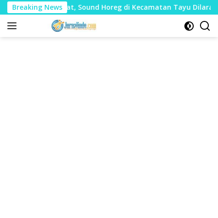
Langsung
Mudharat, Sound Horeg di Kecamatan Tayu Dilarang
Breaking News
Du
ke
konten