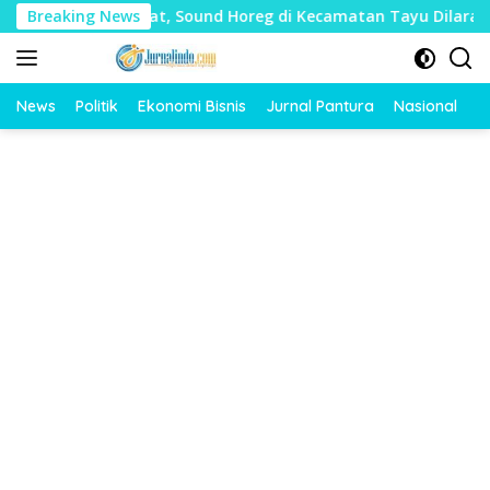
Langsung
Mudharat, Sound Horeg di Kecamatan Tayu Dilarang
Breaking News
Du
ke
konten
News
Politik
Ekonomi Bisnis
Jurnal Pantura
Nasional
O