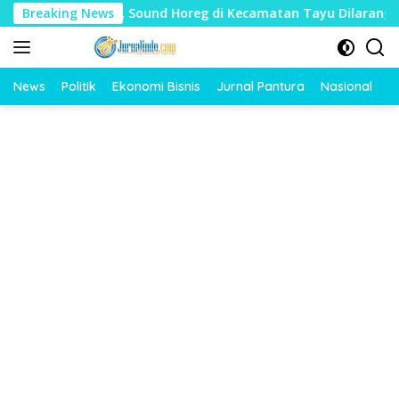
Langsung
dharat, Sound Horeg di Kecamatan Tayu Dilarang
Breaking News
Dua J
ke
konten
News
Politik
Ekonomi Bisnis
Jurnal Pantura
Nasional
O