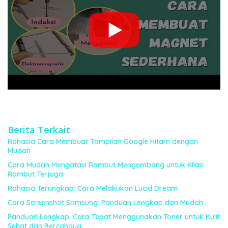
Berita Terkait
Rahasia Cara Membuat Tampilan Google Hitam dengan
Mudah
Cara Mudah Mengatasi Rambut Mengembang untuk Kilau
Rambut Terjaga
Rahasia Terungkap: Cara Melakukan Lucid Dream
Cara Screenshot Samsung: Panduan Lengkap dan Mudah
Panduan Lengkap: Cara Tepat Menggunakan Toner untuk Kulit
Sehat dan Bercahaya