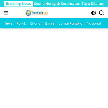
Langsung
Mudharat, Sound Horeg di Kecamatan Tayu Dilarang
Breaking News
Du
ke
konten
News
Politik
Ekonomi Bisnis
Jurnal Pantura
Nasional
O