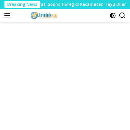
Langsung
 Mudharat, Sound Horeg di Kecamatan Tayu Dilarang
Breaking News
D
ke
konten