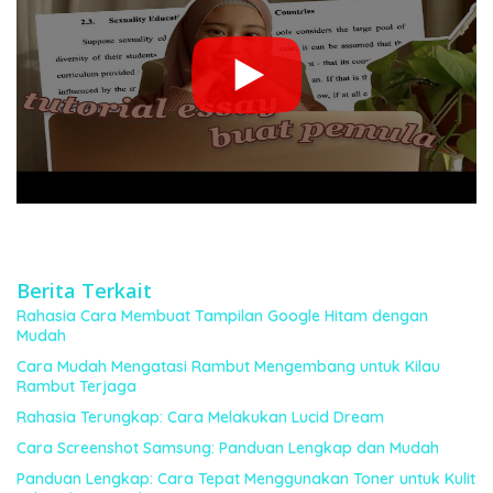
Berita Terkait
Rahasia Cara Membuat Tampilan Google Hitam dengan
Mudah
Cara Mudah Mengatasi Rambut Mengembang untuk Kilau
Rambut Terjaga
Rahasia Terungkap: Cara Melakukan Lucid Dream
Cara Screenshot Samsung: Panduan Lengkap dan Mudah
Panduan Lengkap: Cara Tepat Menggunakan Toner untuk Kulit