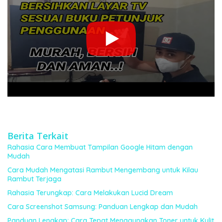
Berita Terkait
Rahasia Cara Membuat Tampilan Google Hitam dengan
Mudah
Cara Mudah Mengatasi Rambut Mengembang untuk Kilau
Rambut Terjaga
Rahasia Terungkap: Cara Melakukan Lucid Dream
Cara Screenshot Samsung: Panduan Lengkap dan Mudah
Panduan Lengkap: Cara Tepat Menggunakan Toner untuk Kulit