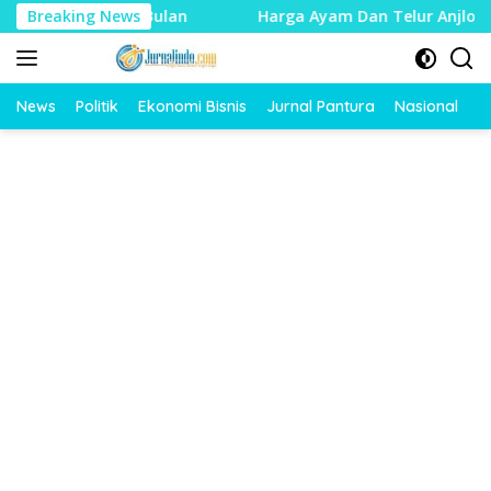
Langsung
Akhir Bulan
Breaking News
Harga Ayam Dan Telur Anjlok, Peternak P
ke
konten
News
Politik
Ekonomi Bisnis
Jurnal Pantura
Nasional
O