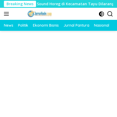
Langsung
harat, Sound Horeg di Kecamatan Tayu Dilarang
Breaking News
Dua J
ke
konten
News
Politik
Ekonomi Bisnis
Jurnal Pantura
Nasional
O