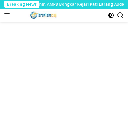
Langsung
erakhir, AMPB Bongkar Kejari Pati Larang Audiensi Didokument
Breaking News
ke
konten