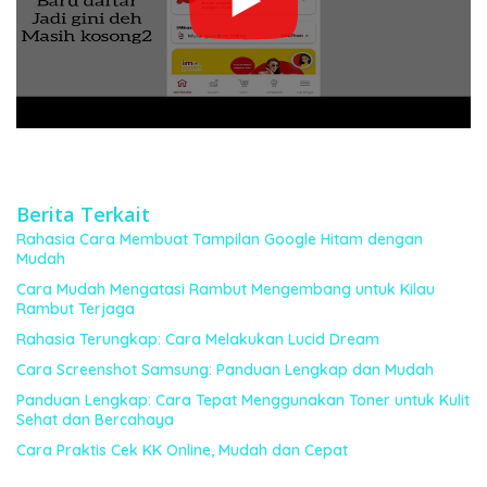
Berita Terkait
Rahasia Cara Membuat Tampilan Google Hitam dengan
Mudah
Cara Mudah Mengatasi Rambut Mengembang untuk Kilau
Rambut Terjaga
Rahasia Terungkap: Cara Melakukan Lucid Dream
Cara Screenshot Samsung: Panduan Lengkap dan Mudah
Panduan Lengkap: Cara Tepat Menggunakan Toner untuk Kulit
Sehat dan Bercahaya
Cara Praktis Cek KK Online, Mudah dan Cepat