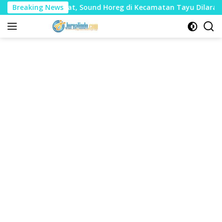
Langsung
udharat, Sound Horeg di Kecamatan Tayu Dilarang
Breaking News
Dua
ke
konten