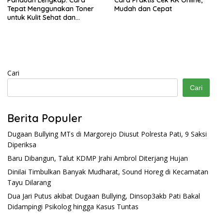
Panduan Lengkap: Cara
Cara Praktis Cek KK Online,
Tepat Menggunakan Toner
Mudah dan Cepat
untuk Kulit Sehat dan
Bercahaya
Cari
Cari
Berita Populer
Dugaan Bullying MTs di Margorejo Diusut Polresta Pati, 9 Saksi
Diperiksa
Baru Dibangun, Talut KDMP Jrahi Ambrol Diterjang Hujan
Dinilai Timbulkan Banyak Mudharat, Sound Horeg di Kecamatan
Tayu Dilarang
Dua Jari Putus akibat Dugaan Bullying, Dinsop3akb Pati Bakal
Didampingi Psikolog hingga Kasus Tuntas