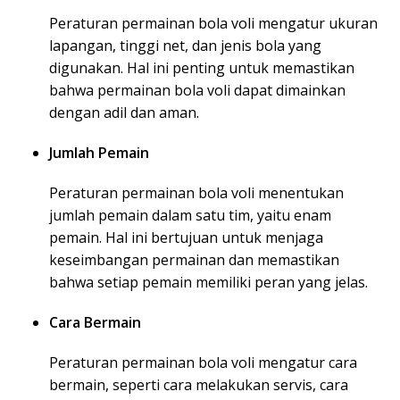
Peraturan permainan bola voli mengatur ukuran
lapangan, tinggi net, dan jenis bola yang
digunakan. Hal ini penting untuk memastikan
bahwa permainan bola voli dapat dimainkan
dengan adil dan aman.
Jumlah Pemain
Peraturan permainan bola voli menentukan
jumlah pemain dalam satu tim, yaitu enam
pemain. Hal ini bertujuan untuk menjaga
keseimbangan permainan dan memastikan
bahwa setiap pemain memiliki peran yang jelas.
Cara Bermain
Peraturan permainan bola voli mengatur cara
bermain, seperti cara melakukan servis, cara