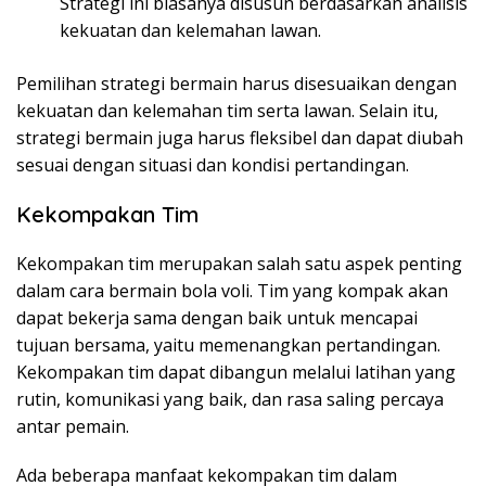
Strategi ini biasanya disusun berdasarkan analisis
kekuatan dan kelemahan lawan.
Pemilihan strategi bermain harus disesuaikan dengan
kekuatan dan kelemahan tim serta lawan. Selain itu,
strategi bermain juga harus fleksibel dan dapat diubah
sesuai dengan situasi dan kondisi pertandingan.
Kekompakan Tim
Kekompakan tim merupakan salah satu aspek penting
dalam cara bermain bola voli. Tim yang kompak akan
dapat bekerja sama dengan baik untuk mencapai
tujuan bersama, yaitu memenangkan pertandingan.
Kekompakan tim dapat dibangun melalui latihan yang
rutin, komunikasi yang baik, dan rasa saling percaya
antar pemain.
Ada beberapa manfaat kekompakan tim dalam