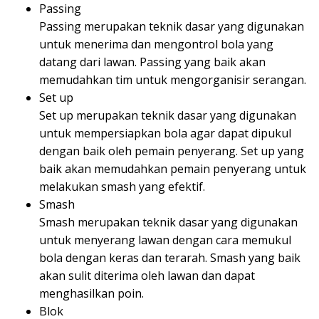
Passing
Passing merupakan teknik dasar yang digunakan
untuk menerima dan mengontrol bola yang
datang dari lawan. Passing yang baik akan
memudahkan tim untuk mengorganisir serangan.
Set up
Set up merupakan teknik dasar yang digunakan
untuk mempersiapkan bola agar dapat dipukul
dengan baik oleh pemain penyerang. Set up yang
baik akan memudahkan pemain penyerang untuk
melakukan smash yang efektif.
Smash
Smash merupakan teknik dasar yang digunakan
untuk menyerang lawan dengan cara memukul
bola dengan keras dan terarah. Smash yang baik
akan sulit diterima oleh lawan dan dapat
menghasilkan poin.
Blok