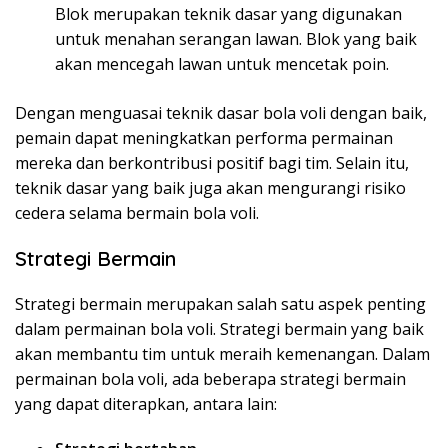
Blok merupakan teknik dasar yang digunakan
untuk menahan serangan lawan. Blok yang baik
akan mencegah lawan untuk mencetak poin.
Dengan menguasai teknik dasar bola voli dengan baik,
pemain dapat meningkatkan performa permainan
mereka dan berkontribusi positif bagi tim. Selain itu,
teknik dasar yang baik juga akan mengurangi risiko
cedera selama bermain bola voli.
Strategi Bermain
Strategi bermain merupakan salah satu aspek penting
dalam permainan bola voli. Strategi bermain yang baik
akan membantu tim untuk meraih kemenangan. Dalam
permainan bola voli, ada beberapa strategi bermain
yang dapat diterapkan, antara lain: