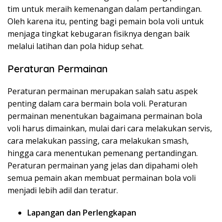
tim untuk meraih kemenangan dalam pertandingan.
Oleh karena itu, penting bagi pemain bola voli untuk
menjaga tingkat kebugaran fisiknya dengan baik
melalui latihan dan pola hidup sehat.
Peraturan Permainan
Peraturan permainan merupakan salah satu aspek
penting dalam cara bermain bola voli. Peraturan
permainan menentukan bagaimana permainan bola
voli harus dimainkan, mulai dari cara melakukan servis,
cara melakukan passing, cara melakukan smash,
hingga cara menentukan pemenang pertandingan.
Peraturan permainan yang jelas dan dipahami oleh
semua pemain akan membuat permainan bola voli
menjadi lebih adil dan teratur.
Lapangan dan Perlengkapan