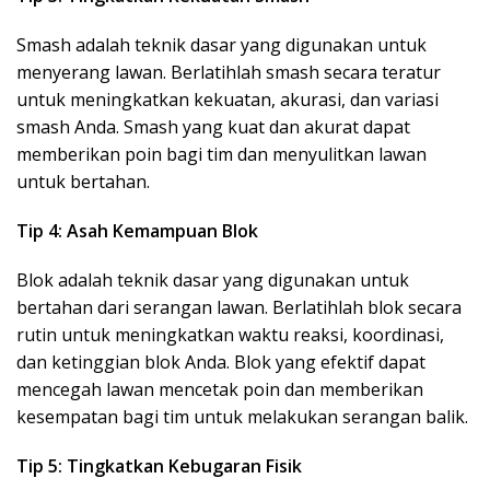
Smash adalah teknik dasar yang digunakan untuk
menyerang lawan. Berlatihlah smash secara teratur
untuk meningkatkan kekuatan, akurasi, dan variasi
smash Anda. Smash yang kuat dan akurat dapat
memberikan poin bagi tim dan menyulitkan lawan
untuk bertahan.
Tip 4: Asah Kemampuan Blok
Blok adalah teknik dasar yang digunakan untuk
bertahan dari serangan lawan. Berlatihlah blok secara
rutin untuk meningkatkan waktu reaksi, koordinasi,
dan ketinggian blok Anda. Blok yang efektif dapat
mencegah lawan mencetak poin dan memberikan
kesempatan bagi tim untuk melakukan serangan balik.
Tip 5: Tingkatkan Kebugaran Fisik