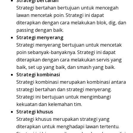
Strategi bertahan
Strategi bertahan bertujuan untuk mencegah
lawan mencetak poin. Strategi ini dapat
diterapkan dengan cara melakukan blok, dig, dan
passing dengan baik.
Strategi menyerang
Strategi menyerang bertujuan untuk mencetak
poin sebanyak-banyaknya. Strategi ini dapat
diterapkan dengan cara melakukan servis yang
baik, set up yang baik, dan smash yang baik.
Strategi kombinasi
Strategi kombinasi merupakan kombinasi antara
strategi bertahan dan strategi menyerang.
Strategi ini bertujuan untuk mengimbangi
kekuatan dan kelemahan tim.
Strategi khusus
Strategi khusus merupakan strategi yang
diterapkan untuk menghadapi lawan tertentu.