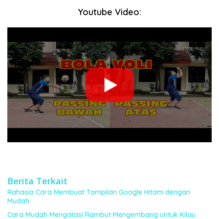
Youtube Video:
Berita Terkait
Rahasia Cara Membuat Tampilan Google Hitam dengan
Mudah
Cara Mudah Mengatasi Rambut Mengembang untuk Kilau