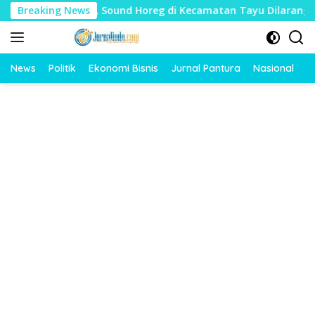
Langsung
harat, Sound Horeg di Kecamatan Tayu Dilarang
Breaking News
Dua J
ke
konten
News
Politik
Ekonomi Bisnis
Jurnal Pantura
Nasional
O