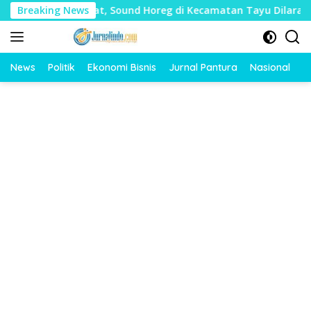
Langsung
Mudharat, Sound Horeg di Kecamatan Tayu Dilarang
Breaking News
Du
ke
konten
News
Politik
Ekonomi Bisnis
Jurnal Pantura
Nasional
O