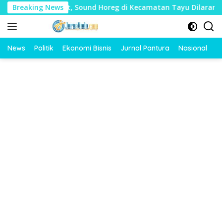
Langsung
dharat, Sound Horeg di Kecamatan Tayu Dilarang
Breaking News
Dua 
ke
konten
News
Politik
Ekonomi Bisnis
Jurnal Pantura
Nasional
O